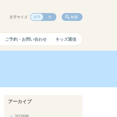
文字サイズ
標準
大
検索
ご予約・お問い合わせ
キッズ通信
アーカイブ
2026年