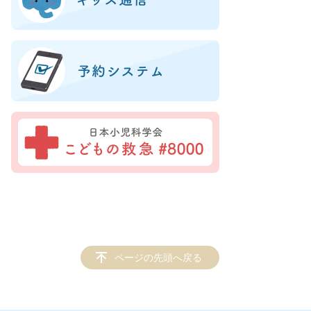
ページの先頭へ戻る