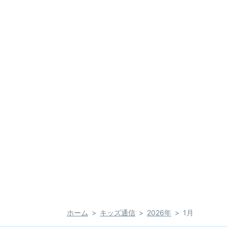
ホーム
キッズ通信
2026年
1月