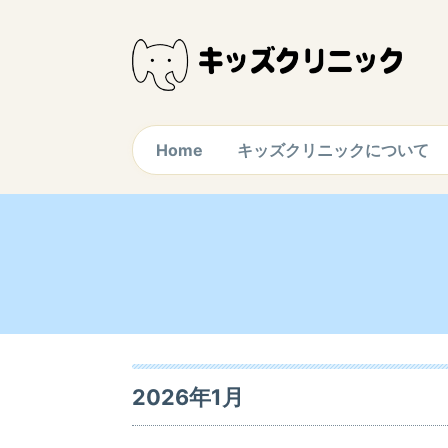
Home
キッズクリニックについて
2026年1月