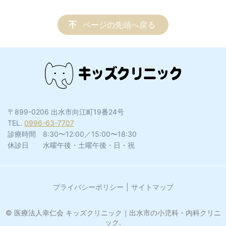
ページの先頭へ戻る
〒899-0206 出水市向江町19番24号
TEL.
0996-63-7707
診療時間 8:30〜12:00／15:00〜18:30
休診日 水曜午後・土曜午後・日・祝
プライバシーポリシー
サイトマップ
© 医療法人幸仁会 キッズクリニック｜出水市の小児科・内科クリニ
ック.