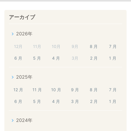
アーカイブ
2026年
12月
11月
10月
9月
8 月
7 月
6 月
5 月
4 月
3月
2 月
1 月
2025年
12 月
11 月
10 月
9 月
8 月
7 月
6 月
5 月
4 月
3 月
2 月
1 月
2024年