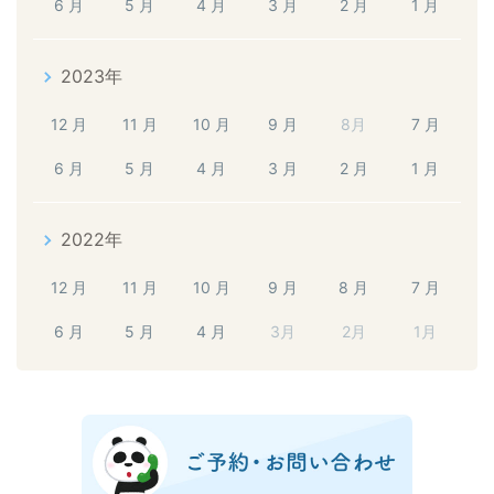
6 月
5 月
4 月
3 月
2 月
1 月
2023年
12 月
11 月
10 月
9 月
8月
7 月
6 月
5 月
4 月
3 月
2 月
1 月
2022年
12 月
11 月
10 月
9 月
8 月
7 月
6 月
5 月
4 月
3月
2月
1月