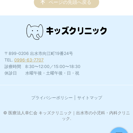
ページの先頭へ戻る
〒899-0206 出水市向江町19番24号
TEL.
0996-63-7707
診療時間 8:30〜12:00／15:00〜18:30
休診日 水曜午後・土曜午後・日・祝
プライバシーポリシー
サイトマップ
© 医療法人幸仁会 キッズクリニック｜出水市の小児科・内科クリニ
ック.