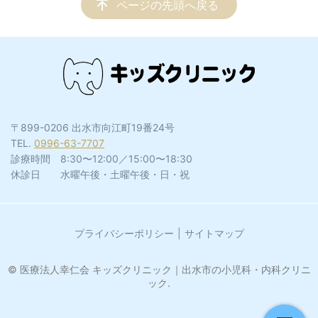
ページの先頭へ戻る
〒899-0206 出水市向江町19番24号
TEL.
0996-63-7707
診療時間 8:30〜12:00／15:00〜18:30
休診日 水曜午後・土曜午後・日・祝
プライバシーポリシー
サイトマップ
© 医療法人幸仁会 キッズクリニック｜出水市の小児科・内科クリニ
ック.