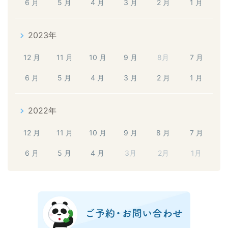
6 月
5 月
4 月
3 月
2 月
1 月
2023年
12 月
11 月
10 月
9 月
8月
7 月
6 月
5 月
4 月
3 月
2 月
1 月
2022年
12 月
11 月
10 月
9 月
8 月
7 月
6 月
5 月
4 月
3月
2月
1月