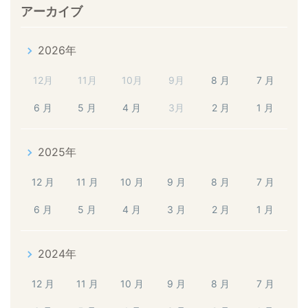
アーカイブ
2026年
12月
11月
10月
9月
8 月
7 月
6 月
5 月
4 月
3月
2 月
1 月
2025年
12 月
11 月
10 月
9 月
8 月
7 月
6 月
5 月
4 月
3 月
2 月
1 月
2024年
12 月
11 月
10 月
9 月
8 月
7 月