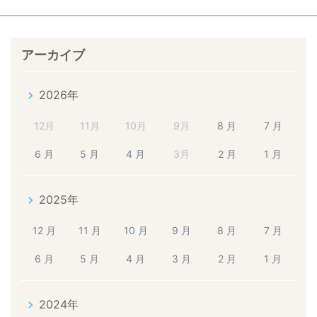
アーカイブ
2026年
12月
11月
10月
9月
8 月
7 月
6 月
5 月
4 月
3月
2 月
1 月
2025年
12 月
11 月
10 月
9 月
8 月
7 月
6 月
5 月
4 月
3 月
2 月
1 月
2024年