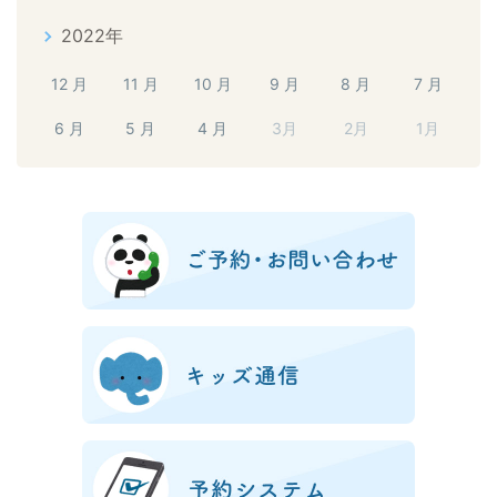
2022年
12 月
11 月
10 月
9 月
8 月
7 月
6 月
5 月
4 月
3月
2月
1月