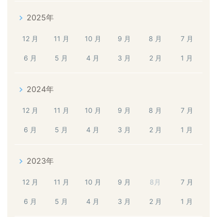
2025年
12 月
11 月
10 月
9 月
8 月
7 月
6 月
5 月
4 月
3 月
2 月
1 月
2024年
12 月
11 月
10 月
9 月
8 月
7 月
6 月
5 月
4 月
3 月
2 月
1 月
2023年
12 月
11 月
10 月
9 月
8月
7 月
6 月
5 月
4 月
3 月
2 月
1 月